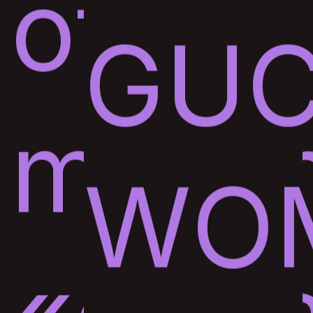
of
GUC
mouth
WO