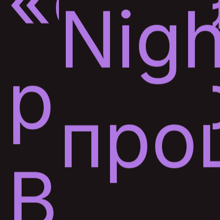
«сар
Nigh
радио
про
В