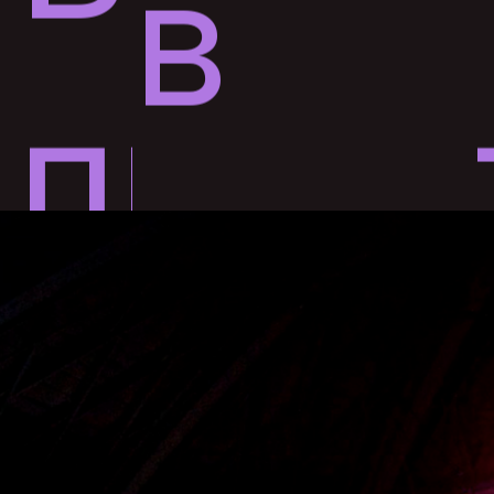
в
пред
пом
собы