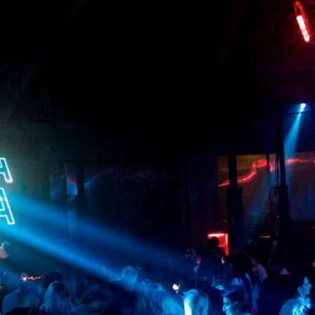
авт
гости
и
иска
одн