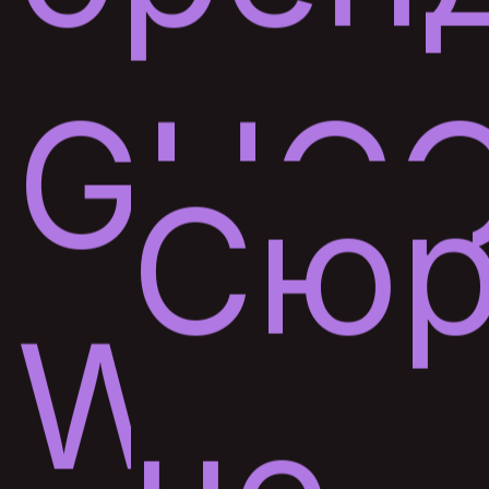
GUCC
Сюр
WOM