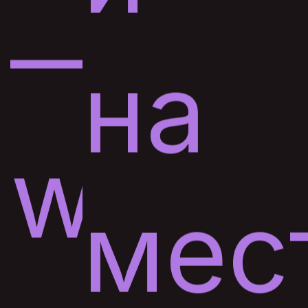
—
на
word
мес