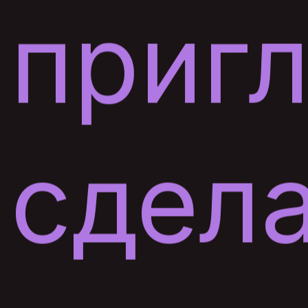
приг
сдел