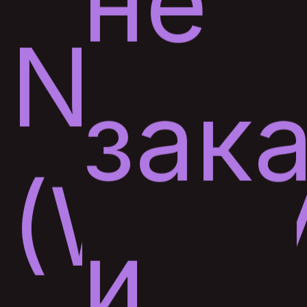
не
Night
зак
(WO
и