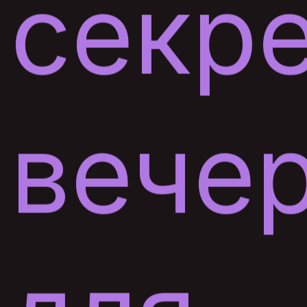
секр
вече