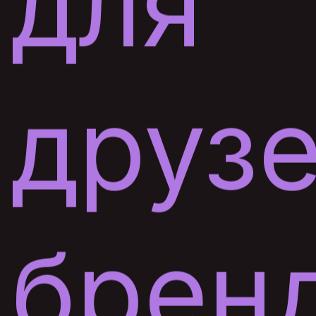
для
друз
брен