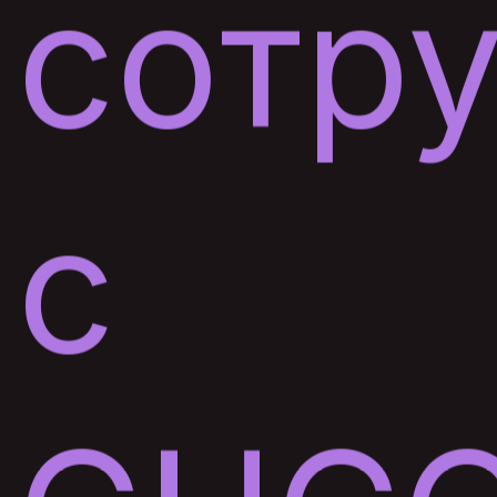
сотр
с