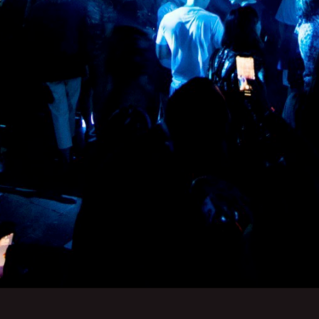
приг
из
брас
гла