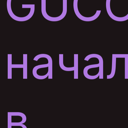
GUCC
нача
в